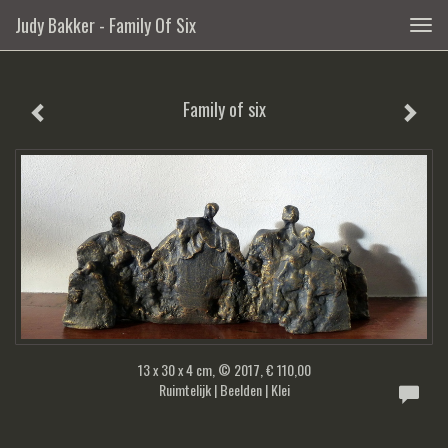
Judy Bakker - Family Of Six
Togg
navig
Family of six
13 x 30 x 4 cm, © 2017, € 110,00
Ruimtelijk | Beelden | Klei